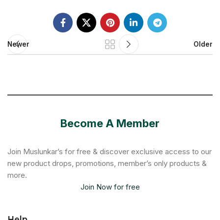
Newer
Older
Become A Member
Join Muslunkar’s for free & discover exclusive access to our
new product drops, promotions, member’s only products &
more.
Join Now for free
Help