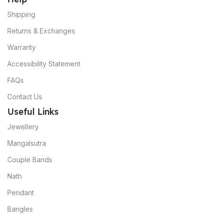
Shipping
Returns & Exchanges
Warranty
Accessibility Statement
FAQs
Contact Us
Useful Links
Jewellery
Mangalsutra
Couple Bands
Nath
Pendant
Bangles