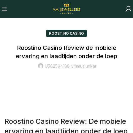
ROOSTINO CASINO
Roostino Casino Review de mobiele
ervaring en laadtijden onder de loep
U582594188_vmmuslunkar
Roostino Casino Review: De mobiele
ervaring en laadtijden onder de loep