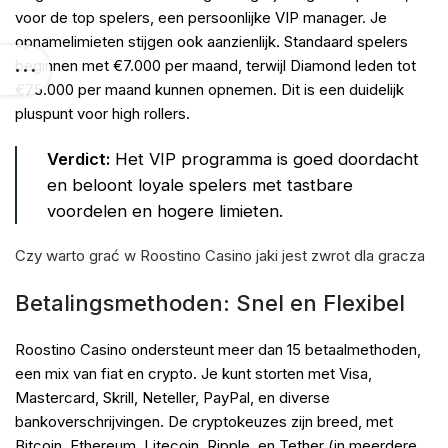
voor de top spelers, een persoonlijke VIP manager. Je
opnamelimieten stijgen ook aanzienlijk. Standaard spelers
beginnen met €7.000 per maand, terwijl Diamond leden tot
€75.000 per maand kunnen opnemen. Dit is een duidelijk
pluspunt voor high rollers.
Verdict:
Het VIP programma is goed doordacht
en beloont loyale spelers met tastbare
voordelen en hogere limieten.
Czy warto grać w Roostino Casino jaki jest zwrot dla gracza
Betalingsmethoden: Snel en Flexibel
Roostino Casino ondersteunt meer dan 15 betaalmethoden,
een mix van fiat en crypto. Je kunt storten met Visa,
Mastercard, Skrill, Neteller, PayPal, en diverse
bankoverschrijvingen. De cryptokeuzes zijn breed, met
Bitcoin, Ethereum, Litecoin, Ripple, en Tether (in meerdere