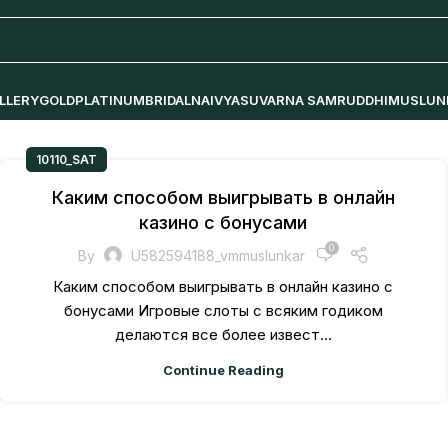
LLERY
GOLD
PLATINUM
BRIDAL
NAIVYA
SUVARNA SAMRUDDHI
MUSLUN
10110_SAT
Каким способом выигрывать в онлайн
казино с бонусами
0
By
U582594188_vmmuslunkar
Каким способом выигрывать в онлайн казино с
бонусами Игровые слоты с всяким годиком
делаются все более извест...
Continue Reading