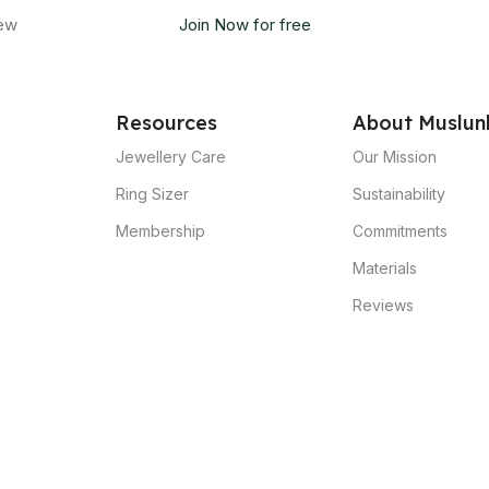
new
Join Now for free
Resources
About Muslun
Jewellery Care
Our Mission
Ring Sizer
Sustainability
Membership
Commitments
Materials
Reviews