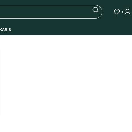
0
KAR’S