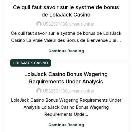
Ce quil faut savoir sur le systme de bonus
de LolaJack Casino
U582594188_vmmuslunkar
Ce quil faut savoir sur le systme de bonus de LolaJack
Casino La Vraie Valeur des Bonus de Bienvenue J'ai ...
Continue Reading
LOLAJACK CASINO
LolaJack Casino Bonus Wagering
Requirements Under Analysis
U582594188_vmmuslunkar
LolaJack Casino Bonus Wagering Requirements Under
Analysis LolaJack Casino Bonus Wagering
Requirements Unde...
Continue Reading