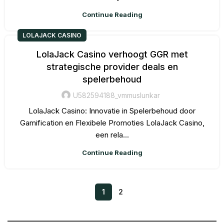
Continue Reading
LOLAJACK CASINO
LolaJack Casino verhoogt GGR met
strategische provider deals en
spelerbehoud
U582594188_vmmuslunkar
LolaJack Casino: Innovatie in Spelerbehoud door
Gamification en Flexibele Promoties LolaJack Casino,
een rela...
Continue Reading
1
2