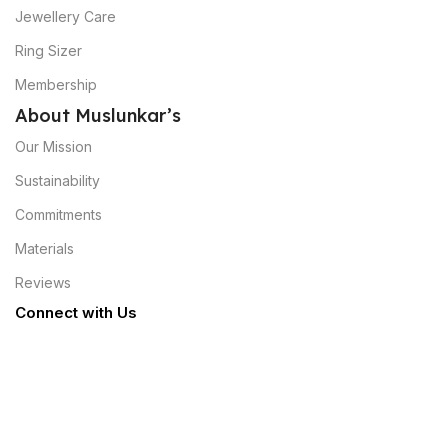
Jewellery Care
Ring Sizer
Membership
About Muslunkar’s
Our Mission
Sustainability
Commitments
Materials
Reviews
Connect with Us