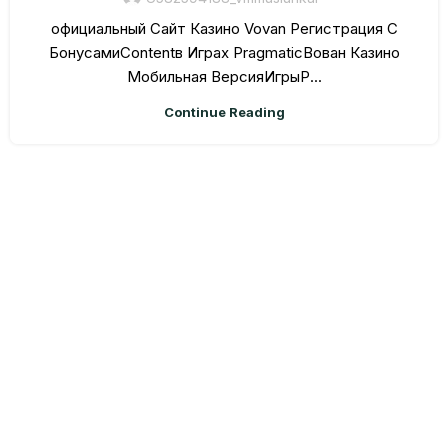
официальный Сайт Казино Vovan Регистрация С
БонусамиContentв Играх PragmaticВован Казино
Мобильная ВерсияИгрыР...
Continue Reading