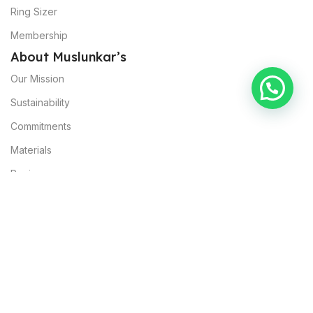
Ring Sizer
Membership
About Muslunkar’s
Our Mission
Sustainability
Commitments
Materials
Reviews
Connect with Us