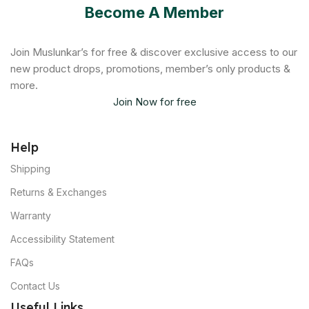
Become A Member
Join Muslunkar’s for free & discover exclusive access to our
new product drops, promotions, member’s only products &
more.
Join Now for free
Help
Shipping
Returns & Exchanges
Warranty
Accessibility Statement
FAQs
Contact Us
Useful Links